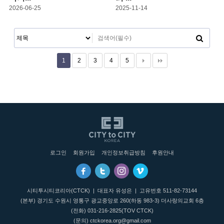
2026-06-25
2025-11-14
1
2
3
4
5
로그인
회원가입
개인정보취급방침
후원안내
시티투시티코리아(CTCK) | 대표자 유성은 | 고유번호 511-82-73144
(본부) 경기도 수원시 영통구 광교중앙로 260(하동 983-3) 더사랑의교회 6층
(전화)
031-216-2825
(TOV CTCK)
(문의)
ctckorea.org@gmail.com