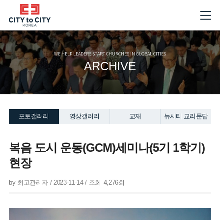
WE HELP LEADERS START CHURCHES IN GLOBAL CITIES
ARCHIVE
포토갤러리
영상갤러리
교재
뉴시티 교리문답
복음 도시 운동(GCM)세미나(5기 1학기)
현장
by
최고관리자
/
2023-11-14 /
조회
4,276회
본문