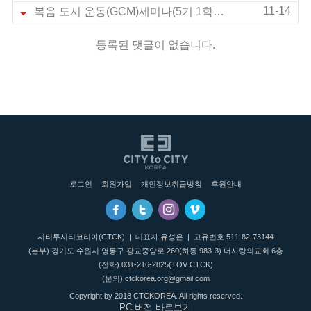
11-14
복음 도시 운동(GCM)세미나(5기 1학기) 현장
등록된 댓글이 없습니다.
로그인
회원가입
개인정보취급방침
후원안내
시티투시티코리아(CTCK) | 대표자 유성은 | 고유번호 511-82-73144
(본부) 경기도 수원시 영통구 광교중앙로 260(하동 983-3) 더사랑의교회 6층
(전화)
031-216-2825
(TOV CTCK)
(문의)
ctckorea.org@gmail.com
Copyright by
2018 CTCKOREA.
All rights reserved.
PC 버전 바로보기